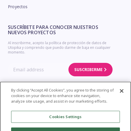
Proyectos
SUSCRÍBETE PARA CONOCER NUESTROS
NUEVOS PROYECTOS
Al inscribirme, acepto la política de protección de datos de
Utopika y comprendo que puedo darme de baja en cualquier
momento.
SUSCRIBIRME
By clicking “Accept All Cookies”, you agree to the storing of
cookies on your device to enhance site navigation,
Copyright © Utopika. Legal Notice – Privacy Policy – Cookies Policy
analyze site usage, and assist in our marketing efforts.
| Web Design
Cookies Settings