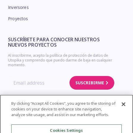
Inversores
Proyectos
SUSCRÍBETE PARA CONOCER NUESTROS
NUEVOS PROYECTOS
Al inscribirme, acepto la política de protección de datos de
Utopika y comprendo que puedo darme de baja en cualquier
momento.
SUSCRIBIRME
By clicking “Accept All Cookies”, you agree to the storing of
cookies on your device to enhance site navigation,
Copyright © Utopika. Legal Notice – Privacy Policy – Cookies Policy
analyze site usage, and assist in our marketing efforts.
| Web Design
Cookies Settings