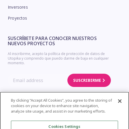
Inversores
Proyectos
SUSCRÍBETE PARA CONOCER NUESTROS
NUEVOS PROYECTOS
Al inscribirme, acepto la política de protección de datos de
Utopika y comprendo que puedo darme de baja en cualquier
momento.
SUSCRIBIRME
By clicking “Accept All Cookies”, you agree to the storing of
cookies on your device to enhance site navigation,
Copyright © Utopika. Legal Notice – Privacy Policy – Cookies Policy
analyze site usage, and assist in our marketing efforts.
| Web Design
Cookies Settings