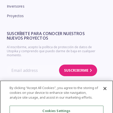
Inversores
Proyectos
SUSCRÍBETE PARA CONOCER NUESTROS
NUEVOS PROYECTOS
Al inscribirme, acepto la política de protección de datos de
Utopika y comprendo que puedo darme de baja en cualquier
momento.
SUSCRIBIRME
By clicking “Accept All Cookies”, you agree to the storing of
cookies on your device to enhance site navigation,
Copyright © Utopika. Legal Notice – Privacy Policy – Cookies Policy
analyze site usage, and assist in our marketing efforts.
| Web Design
Cookies Settings