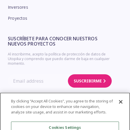
Inversores
Proyectos
SUSCRÍBETE PARA CONOCER NUESTROS
NUEVOS PROYECTOS
Al inscribirme, acepto la política de protección de datos de
Utopika y comprendo que puedo darme de baja en cualquier
momento.
SUSCRIBIRME
By clicking “Accept All Cookies”, you agree to the storing of
cookies on your device to enhance site navigation,
Copyright © Utopika. Legal Notice – Privacy Policy – Cookies Policy
analyze site usage, and assist in our marketing efforts.
| Web Design
Cookies Settings